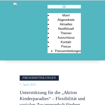
Moin!
Abgeordnete
Aktuelles
MOIN!
NordAktuell
Themen
ABGEORDNETE
Ausschüsse
AKTUELLES
Kontakt
Presse
NORDAKTUELL
Pressemitteilungen
THEMEN
AUSSCHÜSSE
KONTAKT
PRESSE
PRESSEMITTEILUNGEN
7. April 2025
Unterstützung für die „Aktion
Kinderparadies“ – Flexibilität und
sozialen Zusammenhalt fördern