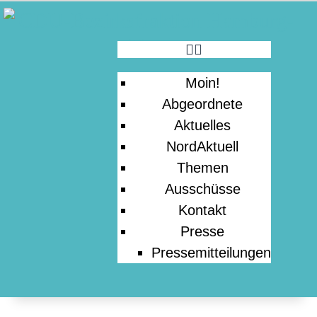
MOIN!
ABGEORDNETE
Moin!
AKTUELLES
Abgeordnete
Aktuelles
NORDAKTUELL
NordAktuell
Themen
Ausschüsse
THEMEN
Kontakt
Presse
AUSSCHÜSSE
Pressemitteilungen
KONTAKT