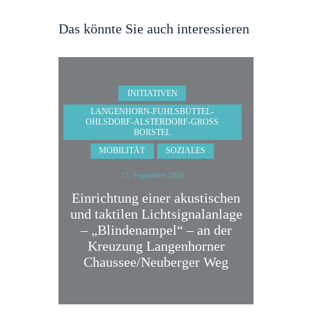
Das könnte Sie auch interessieren
INITIATIVEN
LANGENHORN-FUHLSBÜTTEL-
OHLSDORF-ALSTERDORF-GROSS B
ORSTEL
MOBILITÄT
SOZIALES
13. September 2019
Einrichtung einer akustischen
und taktilen Lichtsignalanlage
– „Blindenampel“ – an der
Kreuzung Langenhorner
Chaussee/Neuberger Weg