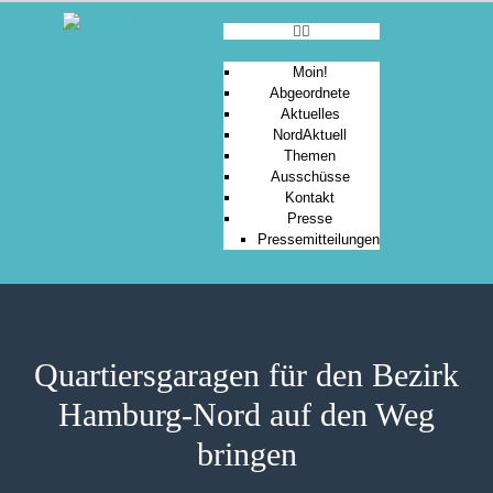
Moin!
Abgeordnete
Aktuelles
MOIN!
NordAktuell
Themen
ABGEORDNETE
Ausschüsse
AKTUELLES
Kontakt
Presse
NORDAKTUELL
Pressemitteilungen
THEMEN
AUSSCHÜSSE
KONTAKT
PRESSE
Quartiersgaragen für den Bezirk
Hamburg-Nord auf den Weg
bringen