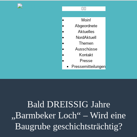
Moin!
Abgeordnete
Aktuelles
MOIN!
NordAktuell
Themen
ABGEORDNETE
Ausschüsse
AKTUELLES
Kontakt
Presse
NORDAKTUELL
Pressemitteilungen
THEMEN
AUSSCHÜSSE
KONTAKT
PRESSE
Bald DREISSIG Jahre
„Barmbeker Loch“ – Wird eine
Baugrube geschichtsträchtig?