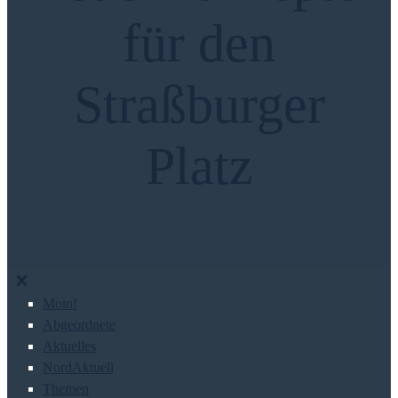
für den
Straßburger
Platz
Moin!
Abgeordnete
Aktuelles
NordAktuell
Themen