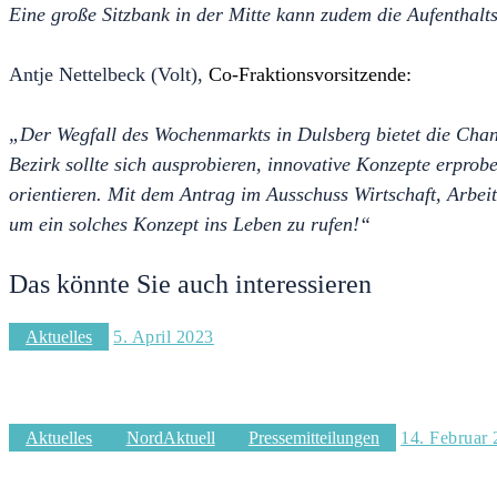
Eine große Sitzbank in der Mitte kann zudem die Aufenthalts
Antje Nettelbeck (Volt),
Co-Fraktionsvorsitzende:
„Der Wegfall des Wochenmarkts in Dulsberg bietet die Chan
Bezirk sollte sich ausprobieren, innovative Konzepte erpro
orientieren. Mit dem Antrag im Ausschuss Wirtschaft, Arbeit
um ein solches Konzept ins Leben zu rufen!“
Das könnte Sie auch interessieren
Aktuelles
5. April 2023
Sicherheit in Klein Borstel – Fußgänger in Klein Bors
Aktuelles
NordAktuell
Pressemitteilungen
14. Februar
Dr. Bettina Schomburg offiziell zur neuen Bezirksa