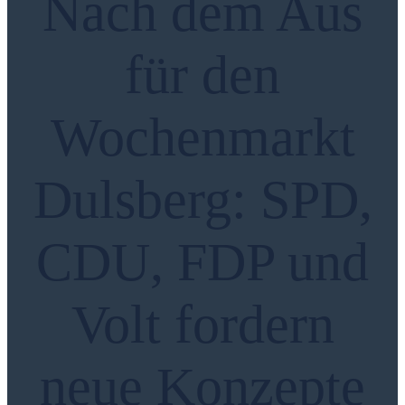
Nach dem Aus
für den
Wochenmarkt
Dulsberg: SPD,
CDU, FDP und
Volt fordern
neue Konzepte