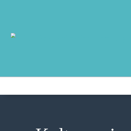
MO
AB
AK
NO
T
AU
K