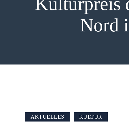
Kulturpreis
PR
Nord i
AKTUELLES
KULTUR