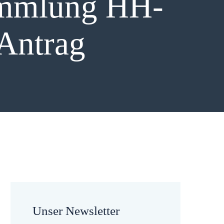
sammlung HH-
 Antrag
Unser Newsletter