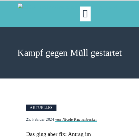
MOIN!
ABGEORDNETE
Kampf gegen Müll gestartet
AKTUELLES
NORDAKTUELL
THEMEN
AUSSCHÜSSE
KONTAKT
PRESSE
AKTUELLES
25. Februar 2024
von Nicole Kuchenbecker
Das ging aber fix: Antrag im