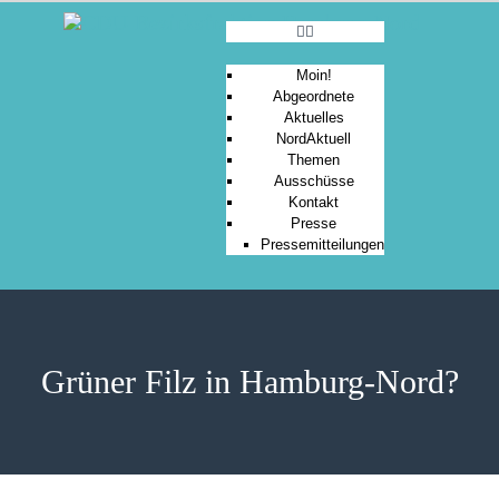
Moin!
Abgeordnete
Aktuelles
MOIN!
NordAktuell
Themen
ABGEORDNETE
Ausschüsse
AKTUELLES
Kontakt
Presse
NORDAKTUELL
Pressemitteilungen
THEMEN
AUSSCHÜSSE
KONTAKT
PRESSE
Grüner Filz in Hamburg-Nord?