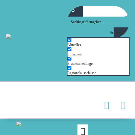
Suchen
MOIN!
ABGEORDNETE
Aktuelles
AKTUELLES
Initiativen
NORDAKTUELL
Pressemitteilungen
THEMEN
Regionalausschüsse
AUSSCHÜSSE
KONTAKT
PRESSE