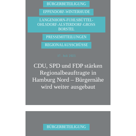
BÜRGERBETEILIGUNG
EPPENDORF-WINTERHUDE
LANGENHORN-FUHLSBÜTTEL-
OHLSDORF-ALSTERDORF-GROSS B
ORSTEL
PRESSEMITTEILUNGEN
REGIONALAUSSCHÜSSE
17. Juli 2025
CDU, SPD und FDP stärken
Regionalbeauftragte in
Hamburg Nord – Bürgernähe
wird weiter ausgebaut
BÜRGERBETEILIGUNG