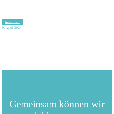
Ausschreibung der Stelle der Bezirksamtsleitung
Alternativantrag zu TOP 4.3 Ziffern 2 und 3
Initiativen
9. April 2024
Baustelleneinrichtung in der Wallstraße in
Hohenfelde/Mit Antwort
Gemeinsam können
wir