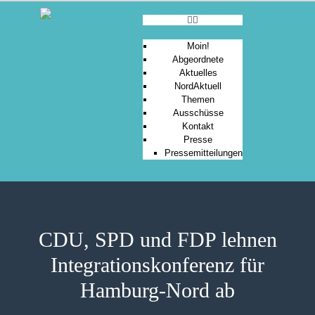
Moin!
Abgeordnete
Aktuelles
MOIN!
NordAktuell
Themen
ABGEORDNETE
Ausschüsse
AKTUELLES
Kontakt
Presse
NORDAKTUELL
Pressemitteilungen
THEMEN
AUSSCHÜSSE
KONTAKT
PRESSE
CDU, SPD und FDP lehnen
Integrationskonferenz für
Hamburg-Nord ab