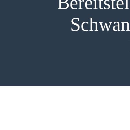
Bereitste
PR
Schwan