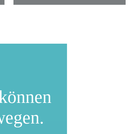
können
wegen.