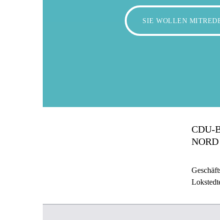
SIE WOLLEN MITRED
CDU-
NORD
Geschäfts
Lokstedt