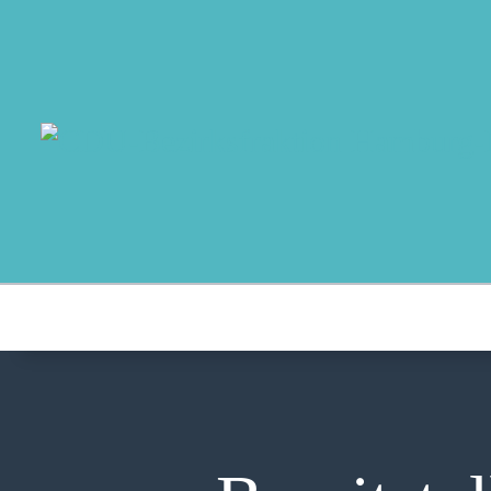
MO
AB
AK
NO
T
AU
K