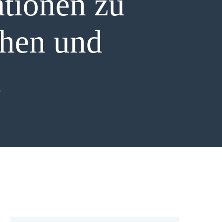
ationen zu
hen und
g