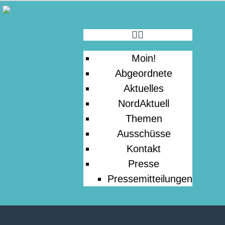
MOIN!
ABGEORDNETE
Moin!
AKTUELLES
Abgeordnete
Aktuelles
NORDAKTUELL
NordAktuell
Themen
Ausschüsse
THEMEN
Kontakt
Presse
AUSSCHÜSSE
Pressemitteilungen
KONTAKT