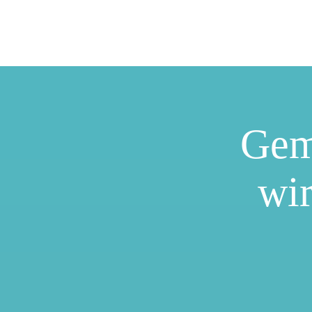
Gem
wir