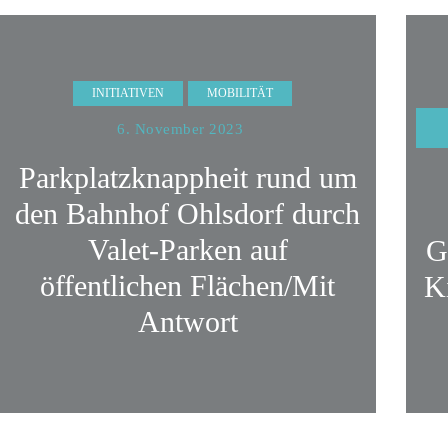
INITIATIVEN
MOBILITÄT
6. November 2023
Parkplatzknappheit rund um
den Bahnhof Ohlsdorf durch
Valet-Parken auf
G
öffentlichen Flächen/Mit
K
Antwort