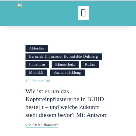
MOIN!
ABGEORDNETE
Aktuelles
AKTUELLES
Barmbek-Uhlenhorst-Hohenfelde-Dulsberg
NORDAKTUELL
Initiativen
Klimaschutz
Kultur
THEMEN
Mobilität
Stadtentwicklung
AUSSCHÜSSE
10. Februar 2021
KONTAKT
Wie ist es um das
Kopfsteinpflastererbe in BUHD
PRESSE
bestellt – und welche Zukunft
steht diesem bevor? Mit Antwort
von Stefan Baumann