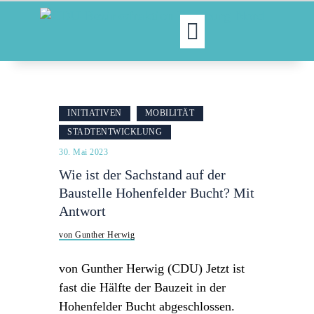
MOIN!
ABGEORDNETE
INITIATIVEN
MOBILITÄT
AKTUELLES
STADTENTWICKLUNG
NORDAKTUELL
30. Mai 2023
THEMEN
Wie ist der Sachstand auf der
AUSSCHÜSSE
Baustelle Hohenfelder Bucht? Mit
KONTAKT
Antwort
PRESSE
von Gunther Herwig
von Gunther Herwig (CDU) Jetzt ist
fast die Hälfte der Bauzeit in der
Hohenfelder Bucht abgeschlossen.