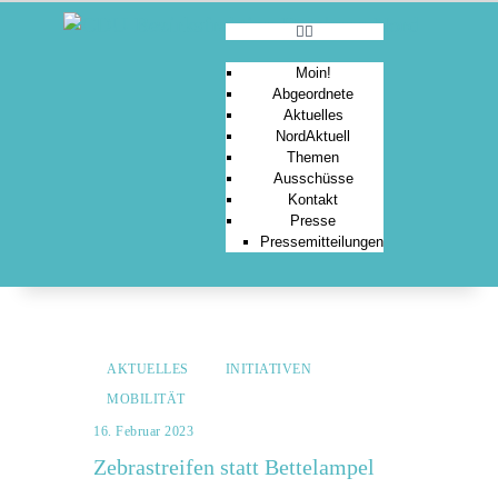
Moin!
Abgeordnete
Aktuelles
MOIN!
NordAktuell
Themen
ABGEORDNETE
Ausschüsse
AKTUELLES
Kontakt
Presse
NORDAKTUELL
Pressemitteilungen
THEMEN
AUSSCHÜSSE
KONTAKT
PRESSE
AKTUELLES
INITIATIVEN
MOBILITÄT
16. Februar 2023
Zebrastreifen statt Bettelampel