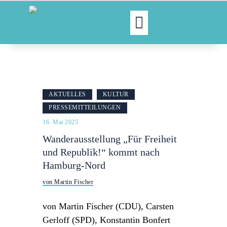
MOIN!
ABGEORDNETE
AKTUELLES
AKTUELLES
KULTUR
NORDAKTUELL
PRESSEMITTEILUNGEN
THEMEN
16. Mai 2025
AUSSCHÜSSE
Wanderausstellung „Für Freiheit
KONTAKT
und Republik!“ kommt nach
PRESSE
Hamburg-Nord
von Martin Fischer
von Martin Fischer (CDU), Carsten
Gerloff (SPD), Konstantin Bonfert