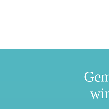
Gem
wir