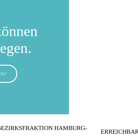
können
wegen.
EN?
BEZIRKSFRAKTION HAMBURG-
ERREICHBAR