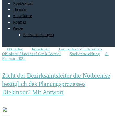
NordAktuell
Themen
Ausschüsse
Kontakt
Presse
Pressemitteilungen
Aktuelles
Initiativen
Langenhorn-Fuhlsbüttel-
Ohlsdorf-Alsterdorf-Groß Borstel
Stadtentwicklung
8.
Februar 2022
Zieht der Bezirksamtsleiter die Notbremse
bezüglich des Planungsprozesses
Diekmoor? Mit Antwort