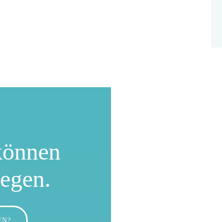
können
wegen.
EN?