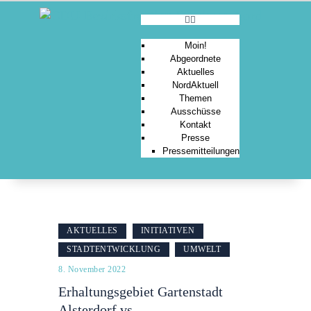
Moin!
Abgeordnete
Aktuelles
MOIN!
NordAktuell
Themen
ABGEORDNETE
Ausschüsse
AKTUELLES
Kontakt
Presse
NORDAKTUELL
Pressemitteilungen
THEMEN
AUSSCHÜSSE
KONTAKT
PRESSE
AKTUELLES
INITIATIVEN
STADTENTWICKLUNG
UMWELT
8. November 2022
Erhaltungsgebiet Gartenstadt
Alsterdorf vs.