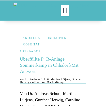
MOIN!
ABGEORDNETE
AKTUELLES
INITIATIVEN
AKTUELLES
MOBILITÄT
NORDAKTUELL
1. Oktober 2021
THEMEN
Überfüllte P+R-Anlage
AUSSCHÜSSE
Sommerkamp in Ohlsdorf/Mit
KONTAKT
Antwort
PRESSE
von Dr. Andreas Schott, Martina Lütjens, Gunther
Herwig und Caroline Mücke-Kemp
Von Dr. Andreas Schott, Martina
Lütjens, Gunther Herwig, Caroline