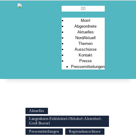
Moin!
Abgeordnete
Aktuelles
MOIN!
NordAktuell
Themen
ABGEORDNETE
Ausschüsse
AKTUELLES
Kontakt
Presse
NORDAKTUELL
Pressemitteilungen
THEMEN
AUSSCHÜSSE
KONTAKT
PRESSE
Aktuelles
Langenhorn-Fuhlsbüttel-Ohlsdorf-Alsterdorf-
Groß Borstel
Pressemitteilungen
Regionalausschüsse