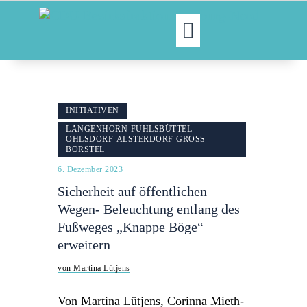
MOIN!
ABGEORDNETE
INITIATIVEN
AKTUELLES
LANGENHORN-FUHLSBÜTTEL-
OHLSDORF-ALSTERDORF-GROSS B
NORDAKTUELL
ORSTEL
THEMEN
6. Dezember 2023
AUSSCHÜSSE
Sicherheit auf öffentlichen
KONTAKT
Wegen- Beleuchtung entlang des
PRESSE
Fußweges „Knappe Böge“
erweitern
von Martina Lütjens
Von Martina Lütjens, Corinna Mieth-