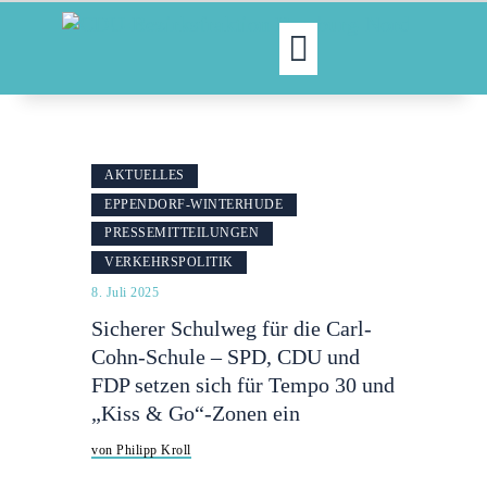
MOIN!
ABGEORDNETE
AKTUELLES
AKTUELLES
EPPENDORF-WINTERHUDE
NORDAKTUELL
PRESSEMITTEILUNGEN
THEMEN
VERKEHRSPOLITIK
AUSSCHÜSSE
8. Juli 2025
KONTAKT
Sicherer Schulweg für die Carl-
PRESSE
Cohn-Schule – SPD, CDU und
FDP setzen sich für Tempo 30 und
„Kiss & Go“-Zonen ein
von Philipp Kroll