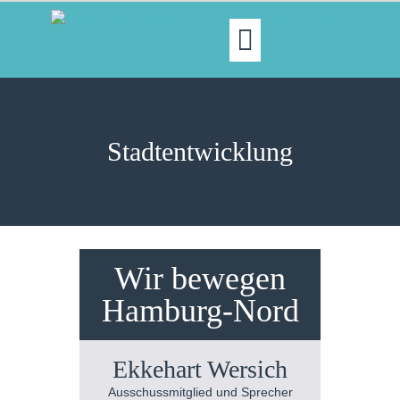
MOIN!
ABGEORDNETE
Stadt­entwicklung
AKTUELLES
NORDAKTUELL
THEMEN
AUSSCHÜSSE
KONTAKT
Wir bewegen
PRESSE
Hamburg-Nord
Ekkehart Wersich
Ausschussmitglied und Sprecher