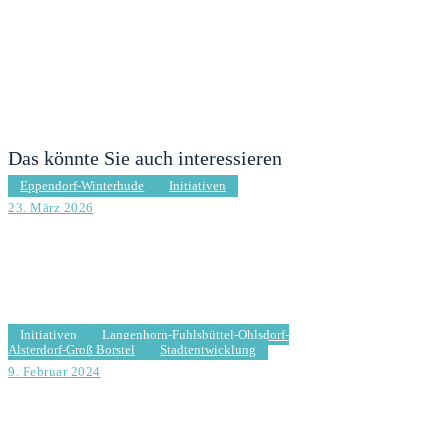
Das könnte Sie auch interessieren
Eppendorf-Winterhude
Initiativen
23. März 2026
Übernommene preisgekrönte Grünpatenschaft an der
Meenkwiese sichern und die Ehrenamtlichen bei der
Ausübung des Ehrenamts unterstützen
Initiativen
Langenhorn-Fuhlsbüttel-Ohlsdorf-
Alsterdorf-Groß Borstel
Stadtentwicklung
9. Februar 2024
Wo bleibt das Verkehrskonzept zur Sanierung
Wellingsbütteler Landstr.? Mit Antwort