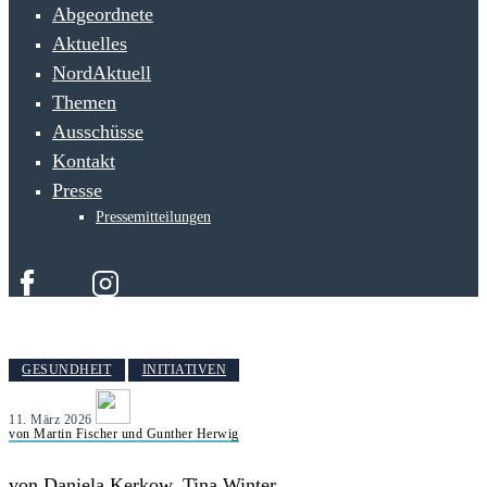
Abgeordnete
Aktuelles
NordAktuell
Themen
Ausschüsse
Kontakt
Presse
Pressemitteilungen
GESUNDHEIT
INITIATIVEN
11. März 2026
von Martin Fischer und Gunther Herwig
von Daniela Kerkow, Tina Winter,