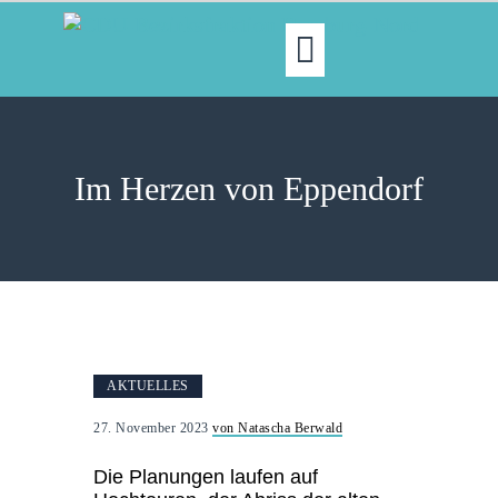
MOIN!
ABGEORDNETE
Im Herzen von Eppendorf
AKTUELLES
NORDAKTUELL
THEMEN
AUSSCHÜSSE
KONTAKT
PRESSE
AKTUELLES
27. November 2023
von Natascha Berwald
Die Planungen laufen auf