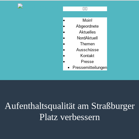
Moin!
Abgeordnete
Aktuelles
MOIN!
NordAktuell
Themen
ABGEORDNETE
Ausschüsse
AKTUELLES
Kontakt
Presse
NORDAKTUELL
Pressemitteilungen
THEMEN
AUSSCHÜSSE
KONTAKT
PRESSE
Aufenthaltsqualität am Straßburger
Platz verbessern