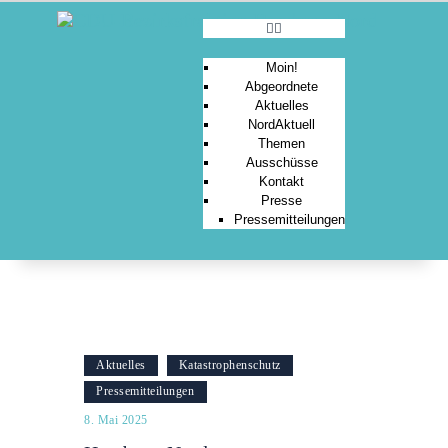
Moin!
Abgeordnete
Aktuelles
MOIN!
NordAktuell
Themen
ABGEORDNETE
Ausschüsse
AKTUELLES
Kontakt
Presse
NORDAKTUELL
Pressemitteilungen
THEMEN
AUSSCHÜSSE
KONTAKT
PRESSE
Aktuelles
Katastrophenschutz
Pressemitteilungen
8. Mai 2025