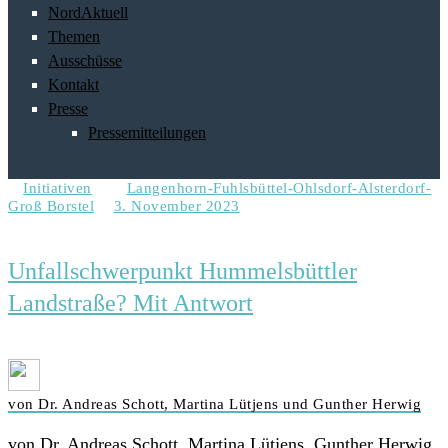
NordAktuell
Themen
Ausschüsse
Kontakt
Presse
Pressemitteilungen
Initiativen
Langenhorn-Fuhlsbüttel-Ohlsdorf-Alsterdorf-
Groß Borstel
3. November 2023
Unfallschwerpunkt Hummelsbüttler
Landstraße? Mit Antwort
von Dr. Andreas Schott, Martina Lütjens und Gunther Herwig
von Dr. Andreas Schott, Martina Lütjens, Gunther Herwig