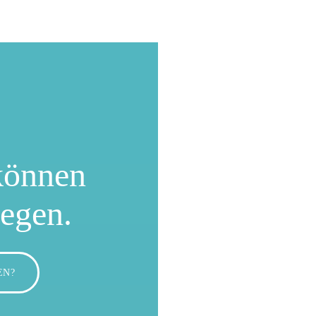
können
wegen.
EN?