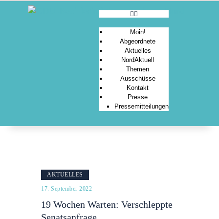
Moin!
Abgeordnete
Aktuelles
MOIN!
NordAktuell
Themen
ABGEORDNETE
Ausschüsse
AKTUELLES
Kontakt
Presse
NORDAKTUELL
Pressemitteilungen
THEMEN
AUSSCHÜSSE
KONTAKT
PRESSE
AKTUELLES
17. September 2022
19 Wochen Warten: Verschleppte
Senatsanfrage