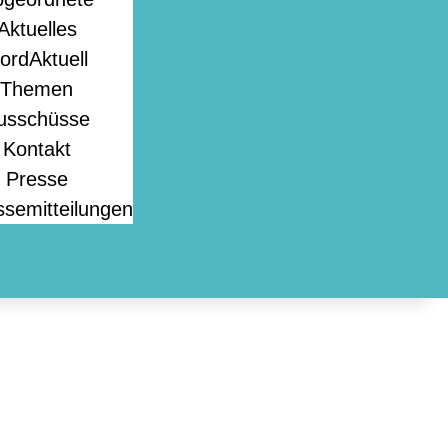
Aktuelles
ordAktuell
Themen
usschüsse
Kontakt
Presse
ssemitteilungen