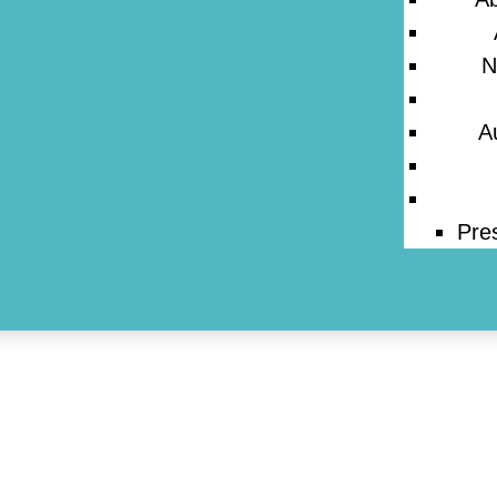
ESSE
N
A
Pre