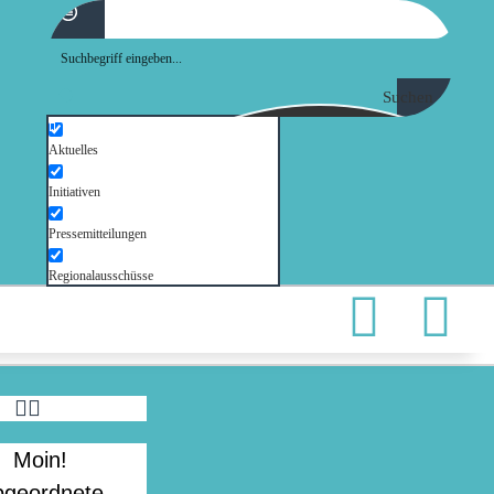
Suchen
Aktuelles
Initiativen
Pressemitteilungen
Regionalausschüsse
Moin!
bgeordnete