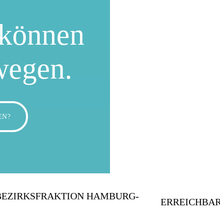
können
wegen.
EN?
BEZIRKSFRAKTION HAMBURG-
ERREICHBAR