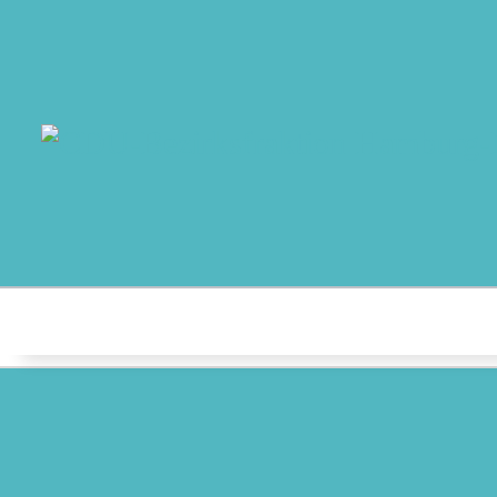
MO
AB
AK
NO
T
AU
K