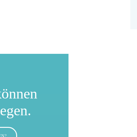
können
wegen.
EN?