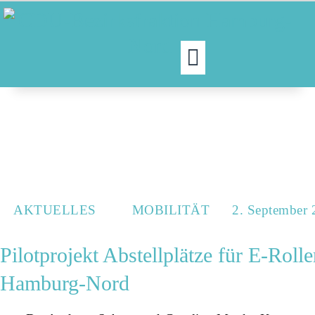
MOIN!
ABGEORDNETE
AKTUELLES
NORDAKTUELL
THEMEN
AKTUELLES
MOBILITÄT
2. September
AUSSCHÜSSE
Pilotprojekt Abstellplätze für E-Roll
KONTAKT
Hamburg-Nord