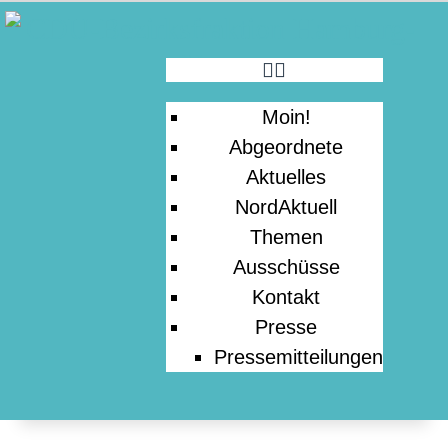
MOIN!
ABGEORDNETE
Moin!
AKTUELLES
Abgeordnete
Aktuelles
NORDAKTUELL
NordAktuell
Themen
Ausschüsse
THEMEN
Kontakt
Presse
AUSSCHÜSSE
Pressemitteilungen
KONTAKT