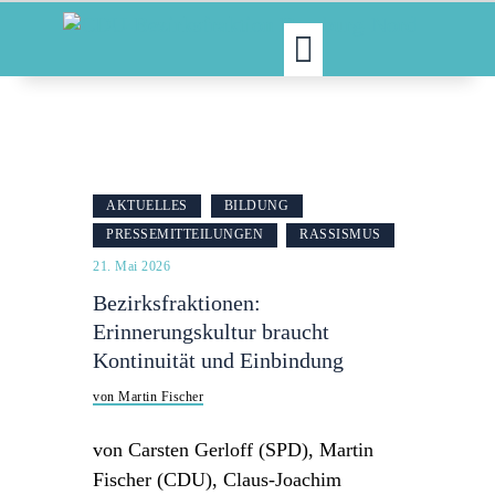
MOIN!
ABGEORDNETE
AKTUELLES
AKTUELLES
BILDUNG
NORDAKTUELL
PRESSEMITTEILUNGEN
RASSISMUS
THEMEN
21. Mai 2026
AUSSCHÜSSE
Bezirksfraktionen:
KONTAKT
Erinnerungskultur braucht
PRESSE
Kontinuität und Einbindung
von Martin Fischer
von Carsten Gerloff (SPD), Martin
Fischer (CDU), Claus-Joachim