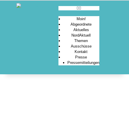
Moin!
Abgeordnete
Aktuelles
MOIN!
NordAktuell
Themen
ABGEORDNETE
Ausschüsse
AKTUELLES
Kontakt
Presse
NORDAKTUELL
Pressemitteilungen
THEMEN
AUSSCHÜSSE
KONTAKT
PRESSE