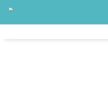
MO
AB
AK
NO
T
AU
K