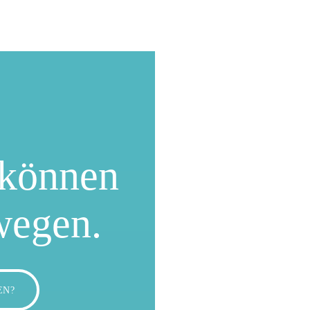
können
wegen.
EN?