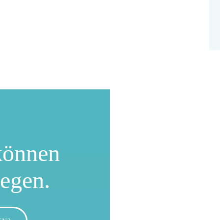
können
wegen.