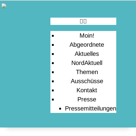
MOIN!
ABGEORDNETE
Moin!
AKTUELLES
Abgeordnete
Aktuelles
NORDAKTUELL
NordAktuell
Themen
Ausschüsse
THEMEN
Kontakt
Presse
AUSSCHÜSSE
Pressemitteilungen
KONTAKT