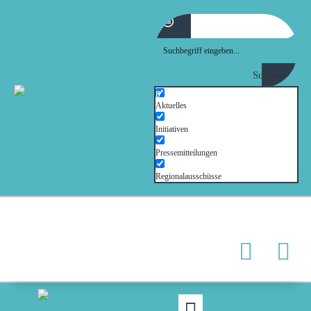
Suchen
MOIN!
ABGEORDNETE
Aktuelles
AKTUELLES
Initiativen
NORDAKTUELL
Pressemitteilungen
THEMEN
Regionalausschüsse
AUSSCHÜSSE
KONTAKT
PRESSE