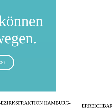
können
wegen.
EN?
BEZIRKSFRAKTION HAMBURG-
ERREICHBAR