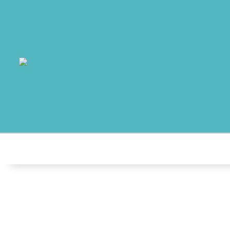
MO
AB
AK
NO
T
AU
K