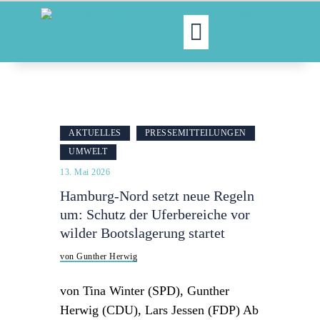
MOIN!
ABGEORDNETE
AKTUELLES
AKTUELLES
PRESSEMITTEILUNGEN
NORDAKTUELL
UMWELT
THEMEN
13. Mai 2026
AUSSCHÜSSE
Hamburg-Nord setzt neue Regeln
KONTAKT
um: Schutz der Uferbereiche vor
PRESSE
wilder Bootslagerung startet
von Gunther Herwig
von Tina Winter (SPD), Gunther
Herwig (CDU), Lars Jessen (FDP) Ab