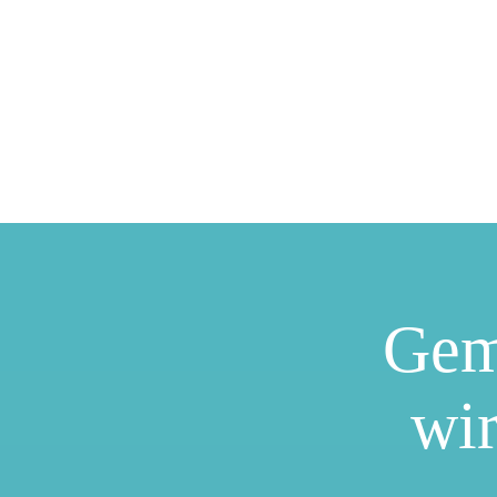
Gem
wir