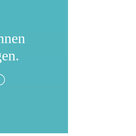
nnen
gen.