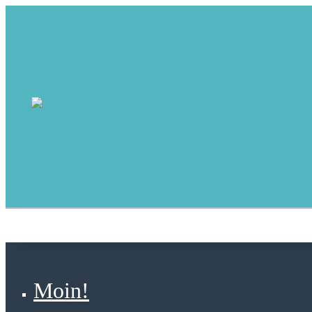
Moin!