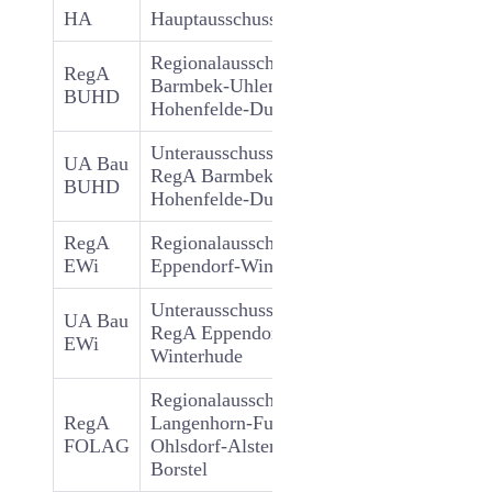
HA
Hauptausschuss
15
Regionalausschuss
RegA
Barmbek-Uhlenhorst-
15
BUHD
Hohenfelde-Dulsberg
Unterausschuss Bau des
UA Bau
RegA Barmbek-Uhlenhorst-
9
BUHD
Hohenfelde-Dulsberg
RegA
Regionalausschuss
15
EWi
Eppendorf-Winterhude
Unterausschuss Bau des
UA Bau
RegA Eppendorf-
9
EWi
Winterhude
Regionalausschuss
RegA
Langenhorn-Fuhlsbüttel-
15
FOLAG
Ohlsdorf-Alsterdorf-Groß
Borstel