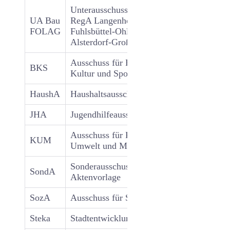
Unterausschuss Bau des
UA Bau
RegA Langenhorn-
9
FOLAG
Fuhlsbüttel-Ohlsdorf-
Alsterdorf-Groß Borstel
Ausschuss für Bildung,
BKS
15
Kultur und Sport
HaushA
Haushaltsausschuss
15
JHA
Jugendhilfeausschuss
15
Ausschuss für Klimaschutz,
KUM
15
X
Umwelt und Mobilität
Sonderausschuss zur
SondA
9
X
Aktenvorlage
SozA
Ausschuss für Soziales
15
X
Steka
Stadtentwicklungsausschuss
15