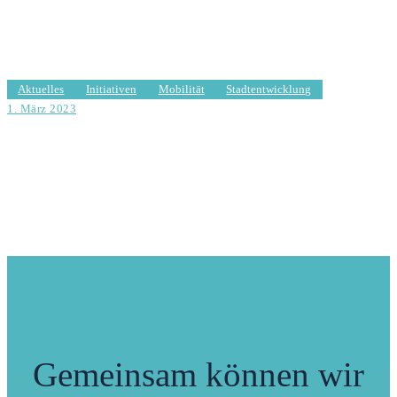
Wartezeiten Kita Gutscheine Hamburg-Nord Stand
Mai 2020/Mit Antwort
Aktuelles
Initiativen
Mobilität
Stadtentwicklung
1. März 2023
Geh- und Fahrradwege in Hamburg-Nord II/Mit
Antwort
Gemeinsam können
wir