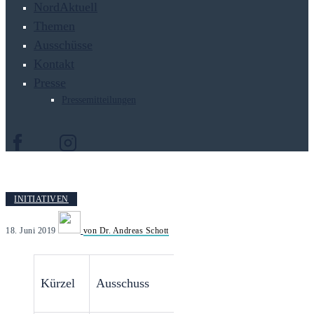
NordAktuell
Themen
Ausschüsse
Kontakt
Presse
Pressemitteilungen
INITIATIVEN
18. Juni 2019
von Dr. Andreas Schott
Ge
Kürzel
Ausschuss
Größe
ggü
Le