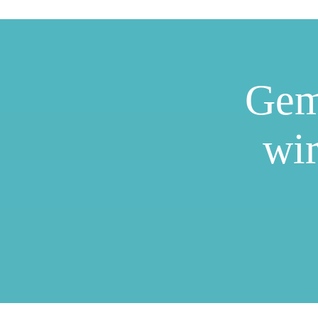
Gem
wir