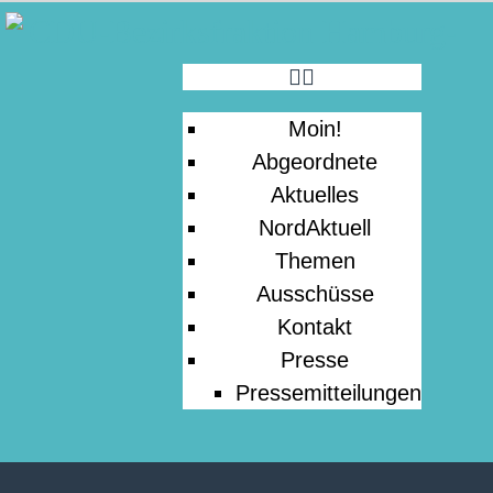
MOIN!
ABGEORDNETE
Moin!
AKTUELLES
Abgeordnete
Aktuelles
NORDAKTUELL
NordAktuell
Themen
Ausschüsse
THEMEN
Kontakt
Presse
AUSSCHÜSSE
Pressemitteilungen
KONTAKT